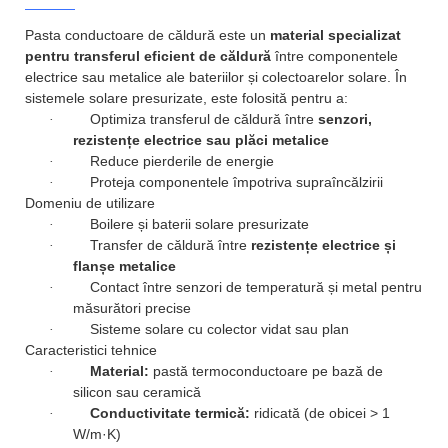
Pasta conductoare de căldură este un
material specializat
pentru transferul eficient de căldură
între componentele
electrice sau metalice ale bateriilor și colectoarelor solare. În
sistemele solare presurizate, este folosită pentru a:
Optimiza transferul de căldură între
senzori,
·
rezistențe electrice sau plăci metalice
Reduce pierderile de energie
·
Proteja componentele împotriva supraîncălzirii
·
Domeniu de utilizare
Boilere și baterii solare presurizate
·
Transfer de căldură între
rezistențe electrice și
·
flanșe metalice
Contact între senzori de temperatură și metal pentru
·
măsurători precise
Sisteme solare cu colector vidat sau plan
·
Caracteristici tehnice
Material:
pastă termoconductoare pe bază de
·
silicon sau ceramică
Conductivitate termică:
ridicată (de obicei > 1
·
W/m·K)