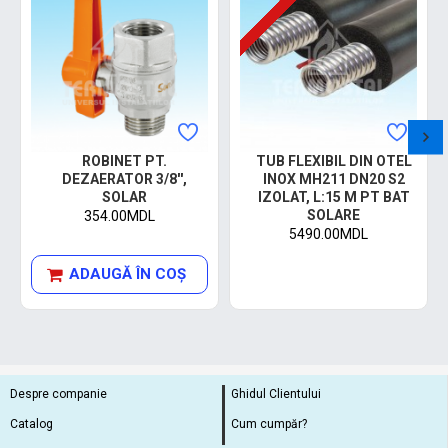
ROBINET PT.
TUB FLEXIBIL DIN OTEL
DEZAERATOR 3/8'',
INOX MH211 DN20 S2
SOLAR
IZOLAT, L:15 M PT BAT
SOLARE
354.00MDL
5490.00MDL
ADAUGĂ ÎN COŞ
Despre companie
Ghidul Clientului
Catalog
Cum cumpăr?