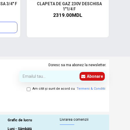
A 3/4" F
CLAPETA DE GAZ 230V DESCHISA
CLAP
1"1/4 F
2319.00MDL
Doresc sa ma abonez la newsletter.
Abonare
Am citit şi sunt de acord cu
Termeni & Conditii
Livrarea comenzii
Grafic de lucru
Luni - Sâmbătă