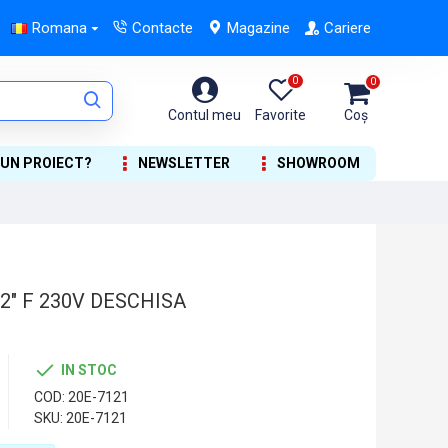
Romana
Contacte
Magazine
Cariere
0
0
Contul meu
Favorite
Coș
 UN PROIECT?
NEWSLETTER
SHOWROOM
2" F 230V DESCHISA
IN STOC
COD:
20E-7121
SKU:
20E-7121