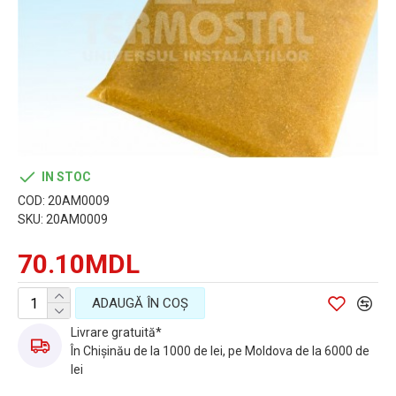
IN STOC
COD:
20AM0009
SKU:
20AM0009
70.10MDL
ADAUGĂ ÎN COŞ
Livrare gratuită*
În Chișinău de la 1000 de lei, pe Moldova de la 6000 de
lei