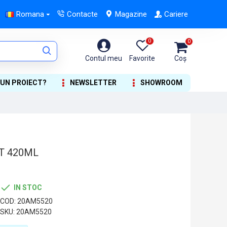
Romana
Contacte
Magazine
Cariere
0
0
Contul meu
Favorite
Coș
 UN PROIECT?
NEWSLETTER
SHOWROOM
IT 420ML
IN STOC
COD:
20AM5520
SKU:
20AM5520