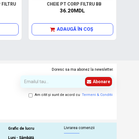
 FILTRU
CHEIE PT CORP FILTRU BB
C
36.20MDL
ADAUGĂ ÎN COŞ
Doresc sa ma abonez la newsletter.
Abonare
Am citit şi sunt de acord cu
Termeni & Conditii
Livrarea comenzii
Grafic de lucru
Luni - Sâmbătă