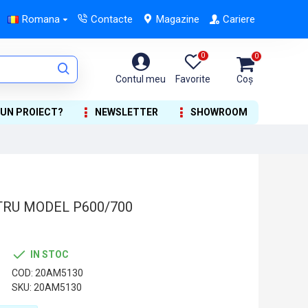
Romana
Contacte
Magazine
Cariere
0
0
Contul meu
Favorite
Coș
 UN PROIECT?
NEWSLETTER
SHOWROOM
TRU MODEL P600/700
IN STOC
COD:
20AM5130
SKU:
20AM5130