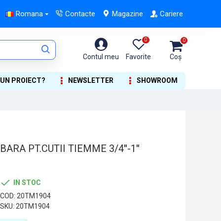
Romana
Contacte
Magazine
Cariere
0
0
Contul meu
Favorite
Coș
 UN PROIECT?
NEWSLETTER
SHOWROOM
RA PT.CUTII TIEMME 3/4''-1''
IN STOC
COD:
20TM1904
SKU:
20TM1904