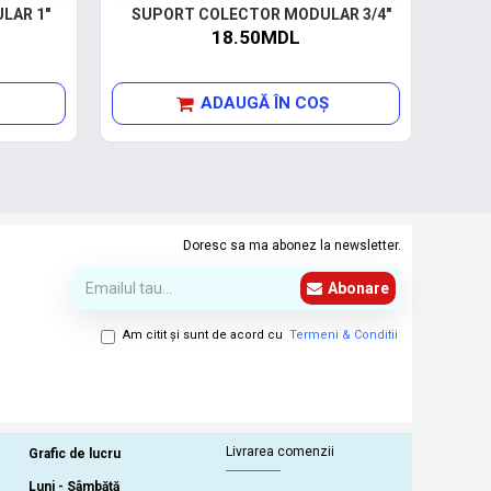
LAR 1"
SUPORT COLECTOR MODULAR 3/4"
SUP
18.50MDL
ADAUGĂ ÎN COŞ
Doresc sa ma abonez la newsletter.
Abonare
Am citit şi sunt de acord cu
Termeni & Conditii
Livrarea comenzii
Grafic de lucru
Luni - Sâmbătă