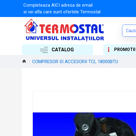
Completeaza AICI adresa de email
si vei afla care sunt ofertele Termostal
CATALOG
PROMOTII
COMPRESOR SI ACCESORII TCL 18000BTU