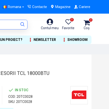
Romana
Contacte
Magazine
Cariere
0
0
Contul meu
Favorite
Coș
 UN PROIECT?
NEWSLETTER
SHOWROOM
ESORII TCL 18000BTU
IN STOC
COD:
20TC0028
SKU:
20TC0028