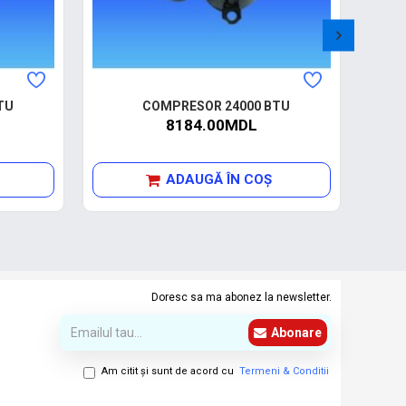
TU
COMPRESOR 24000 BTU
C
8184.00MDL
ADAUGĂ ÎN COŞ
Doresc sa ma abonez la newsletter.
Abonare
Am citit şi sunt de acord cu
Termeni & Conditii