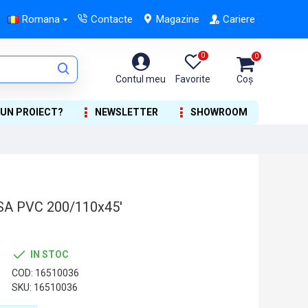
Romana
Contacte
Magazine
Cariere
0
0
Contul meu
Favorite
Coș
 UN PROIECT?
NEWSLETTER
SHOWROOM
A PVC 200/110x45'
IN STOC
COD:
16510036
SKU:
16510036