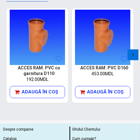
ACCES RAM. PVC cu
ACCES RAM. PVC D160
garnitura D110
453.00MDL
192.00MDL
ADAUGĂ ÎN COŞ
ADAUGĂ ÎN COŞ
Despre companie
Ghidul Clientului
Catalog
Cum cumpăr?