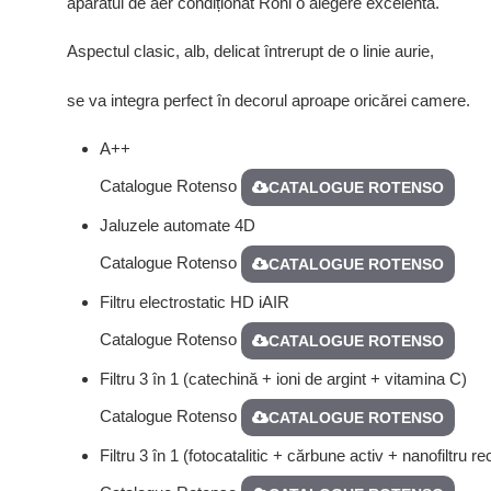
aparatul de aer condiționat Roni o alegere excelentă.
Aspectul clasic, alb, delicat întrerupt de o linie aurie,
se va integra perfect în decorul aproape oricărei camere.
A++
Catalogue Rotenso
CATALOGUE ROTENSO
Jaluzele automate 4D
Catalogue Rotenso
CATALOGUE ROTENSO
Filtru electrostatic HD iAIR
Catalogue Rotenso
CATALOGUE ROTENSO
Filtru 3 în 1 (catechină + ioni de argint + vitamina C)
Catalogue Rotenso
CATALOGUE ROTENSO
Filtru 3 în 1 (fotocatalitic + cărbune activ + nanofiltru re