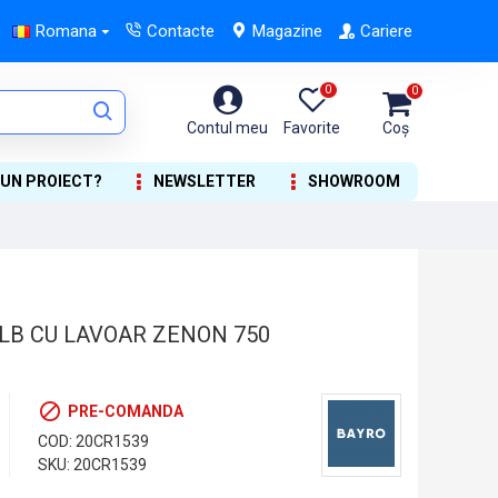
Romana
Contacte
Magazine
Cariere
0
0
Contul meu
Favorite
Coș
 UN PROIECT?
NEWSLETTER
SHOWROOM
LB CU LAVOAR ZENON 750
PRE-COMANDA
COD:
20CR1539
SKU:
20CR1539