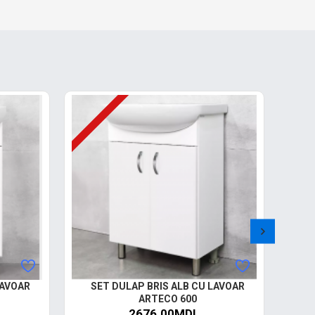
LAVOAR
SET DULAP BRIS ALB CU LAVOAR
S
ARTECO 600
2676.00MDL