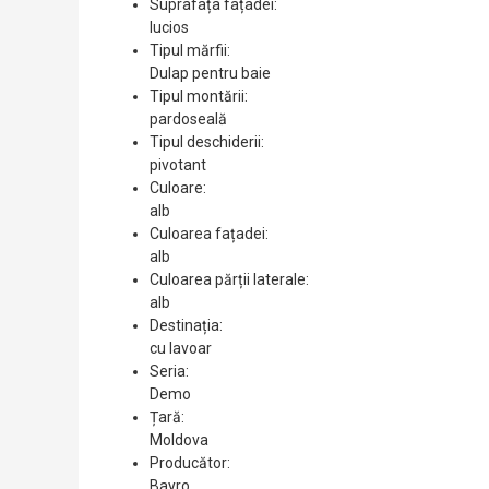
Suprafața fațadei:
lucios
Tipul mărfii:
Dulap pentru baie
Tipul montării:
pardoseală
Tipul deschiderii:
pivotant
Culoare:
alb
Culoarea fațadei:
alb
Culoarea părții laterale:
alb
Destinația:
cu lavoar
Seria:
Demo
Țară:
Moldova
Producător:
Bayro