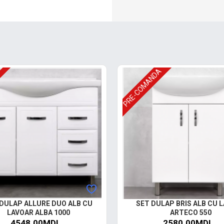
PRE-COMANDA
 DULAP ALLURE DUO ALB CU
SET DULAP BRIS ALB CU 
LAVOAR ALBA 1000
ARTECO 550
4548.00MDL
2580.00MDL