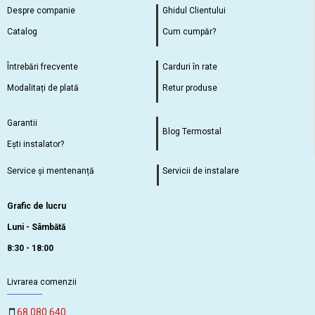
Despre companie
Ghidul Clientului
Catalog
Cum cumpăr?
Întrebări frecvente
Carduri în rate
Modalitați de plată
Retur produse
Garantii
Blog Termostal
Ești instalator?
Service și mentenanță
Servicii de instalare
Grafic de lucru
Luni - Sâmbătă
8:30 - 18:00
Livrarea comenzii
68 080 640