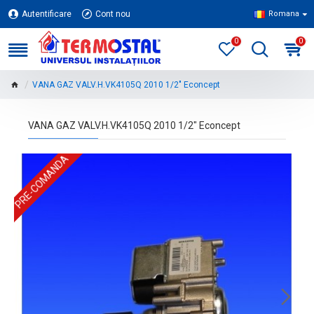
Autentificare
Cont nou
Romana
0
0
VANA GAZ VALV.H.VK4105Q 2010 1/2" Econcept
VANA GAZ VALV.H.VK4105Q 2010 1/2" Econcept
PRE-COMANDA