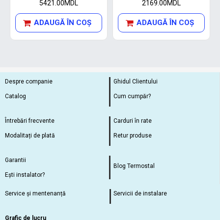
5421.00MDL
2169.00MDL
ADAUGĂ ÎN COŞ
ADAUGĂ ÎN COŞ
Despre companie
Ghidul Clientului
Catalog
Cum cumpăr?
Întrebări frecvente
Carduri în rate
Modalitați de plată
Retur produse
Garantii
Blog Termostal
Ești instalator?
Service și mentenanță
Servicii de instalare
Grafic de lucru