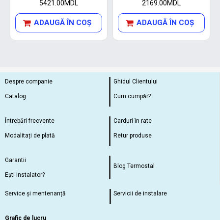
5421.00MDL
2169.00MDL
ADAUGĂ ÎN COŞ
ADAUGĂ ÎN COŞ
Despre companie
Ghidul Clientului
Catalog
Cum cumpăr?
Întrebări frecvente
Carduri în rate
Modalitați de plată
Retur produse
Garantii
Blog Termostal
Ești instalator?
Service și mentenanță
Servicii de instalare
Grafic de lucru