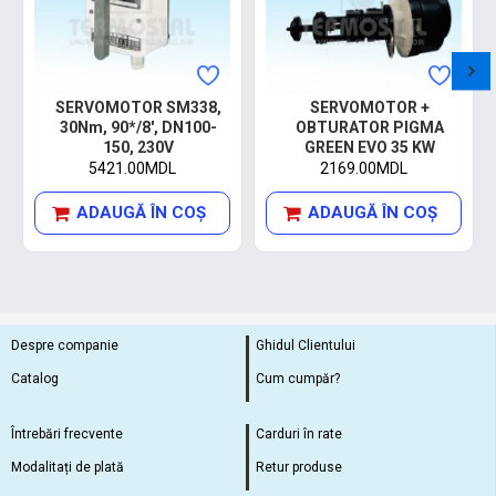
SERVOMOTOR SM338,
SERVOMOTOR +
30Nm, 90*/8', DN100-
OBTURATOR PIGMA
150, 230V
GREEN EVO 35 KW
5421.00MDL
2169.00MDL
ADAUGĂ ÎN COŞ
ADAUGĂ ÎN COŞ
Despre companie
Ghidul Clientului
Catalog
Cum cumpăr?
Întrebări frecvente
Carduri în rate
Modalitați de plată
Retur produse