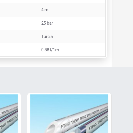
4 m
25 bar
Turcia
0.88 l/1m