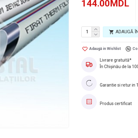
144.00MDL
Presiune nominala
Tara de origine
Volum
ADAUGĂ Î
Adaugă in Wishlist
Co
Livrare gratuită*
În Chișinău de la 10
Garantie si retur in 
Produs certificat