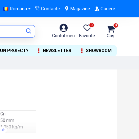
Romana
Contacte
Magazine
Cariere
0
0
Contul meu
Favorite
Coș
 UN PROIECT?
NEWSLETTER
SHOWROOM
Gri
50 mm
1.050 Kg/m
4 m