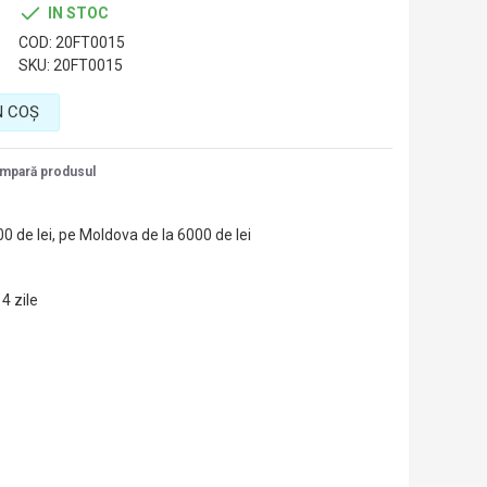
25 bar
IN STOC
Turcia
COD:
20FT0015
0.88 l/1m
SKU:
20FT0015
N COŞ
mpară produsul
00 de lei, pe Moldova de la 6000 de lei
14 zile