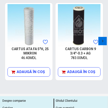
CARTUS ATA FA 5"H, 25
CARTUS CARBON 9
MIKRON
3/4"-0.3 + AG
46.40MDL
783.00MDL
ADAUGĂ ÎN COŞ
ADAUGĂ ÎN COŞ
Despre companie
Ghidul Clientului