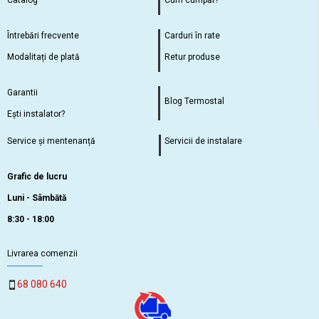
Catalog
Cum cumpăr?
Întrebări frecvente
Carduri în rate
Modalitați de plată
Retur produse
Garantii
Blog Termostal
Ești instalator?
Service și mentenanță
Servicii de instalare
Grafic de lucru
Luni - Sâmbătă
8:30 - 18:00
Livrarea comenzii
68 080 640