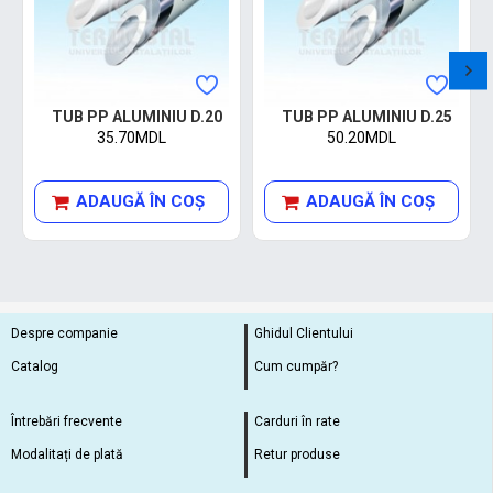
TUB PP ALUMINIU D.20
TUB PP ALUMINIU D.25
35.70MDL
50.20MDL
ADAUGĂ ÎN COŞ
ADAUGĂ ÎN COŞ
Despre companie
Ghidul Clientului
Catalog
Cum cumpăr?
Întrebări frecvente
Carduri în rate
Modalitați de plată
Retur produse