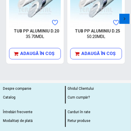
TUB PP ALUMINIU D.20
TUB PP ALUMINIU D.25
35.70MDL
50.20MDL
ADAUGĂ ÎN COŞ
ADAUGĂ ÎN COŞ
Despre companie
Ghidul Clientului
Catalog
Cum cumpăr?
Întrebări frecvente
Carduri în rate
Modalitați de plată
Retur produse