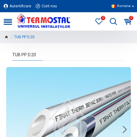
Autentificare
Cont nou
Romana
0
0
TUB PP D.20
TUB PP D.20