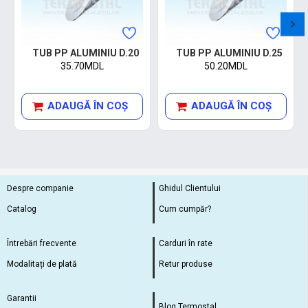
TUB PP ALUMINIU D.20
TUB PP ALUMINIU D.25
35.70MDL
50.20MDL
ADAUGĂ ÎN COŞ
ADAUGĂ ÎN COŞ
Despre companie
Ghidul Clientului
Catalog
Cum cumpăr?
Întrebări frecvente
Carduri în rate
Modalitați de plată
Retur produse
Garantii
Blog Termostal