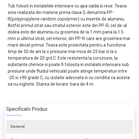
Tub folosit in instalatiile interioare cu apa calda si rece. Teava
este realizata din materie prima clasa 3, denumita PP-
R(polypropylene random copolymer) cu insertie de aluminiu.
Astfel primul strat sau stratul exterior este din PP-R, cel de-al
doilea este din aluminiu cu grosimea de la 1 mm pana la 1.5
mm si ultimul strat, cel interior, din PP-R care are grosimea mai
mare decat primul. Teava este proiectata pentru a functiona
timp de 50 de ani la o presiune mai mica de 25 bar si la o
temperatura de 20 grd C. Este rezistenta la coroziune, la
substante chimice si poate fi folosita in instalatii interioare sub
presiune unde fluidul vehiculat poate atinge temperaturi intre
-20 si +90 grade C, cu izolatie adecvata si cu conditia ca acesta
sa nu inghete. Starea de livrare: bara de 4 m.
Specificatii Produs
General