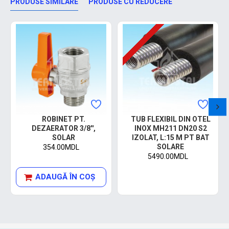
PRODUSE SIMILARE
PRODUSE CU REDUCERE
ROBINET PT.
TUB FLEXIBIL DIN OTEL
DEZAERATOR 3/8'',
INOX MH211 DN20 S2
SOLAR
IZOLAT, L:15 M PT BAT
SOLARE
354.00MDL
5490.00MDL
ADAUGĂ ÎN COŞ