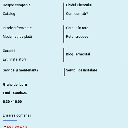
Despre companie
Ghidul Clientului
Catalog
Cum cumpăr?
Întrebări frecvente
Carduri în rate
Modalitați de plată
Retur produse
Garantii
Blog Termostal
Ești instalator?
Service și mentenanță
Servicii de instalare
Grafic de lucru
Luni - Sâmbătă
8:30 - 18:00
Livrarea comenzii
68 080 640