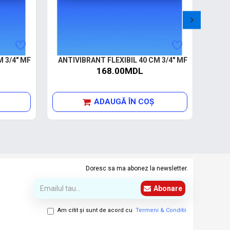
M 3/4" MF
ANTIVIBRANT FLEXIBIL 40 CM 3/4" MF
ANT
168.00MDL
ADAUGĂ ÎN COŞ
Doresc sa ma abonez la newsletter.
Abonare
Am citit şi sunt de acord cu
Termeni & Conditii