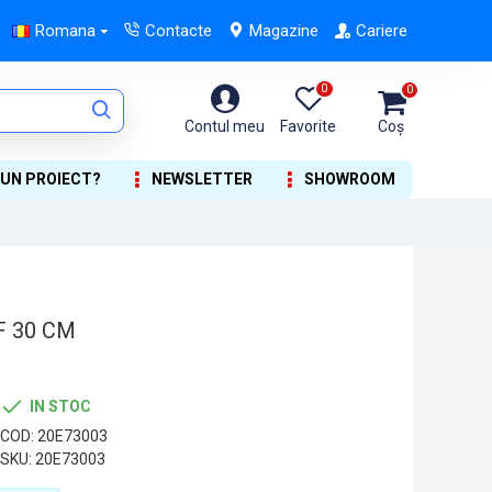
Romana
Contacte
Magazine
Cariere
0
0
Contul meu
Favorite
Coș
 UN PROIECT?
NEWSLETTER
SHOWROOM
F 30 CM
IN STOC
COD:
20E73003
SKU:
20E73003