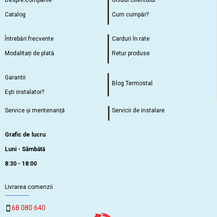
Despre companie
Ghidul Clientului
Catalog
Cum cumpăr?
Întrebări frecvente
Carduri în rate
Modalitați de plată
Retur produse
Garantii
Blog Termostal
Ești instalator?
Service și mentenanță
Servicii de instalare
Grafic de lucru
Luni - Sâmbătă
8:30 - 18:00
Livrarea comenzii
68 080 640