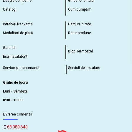
Despre companie
Ghidul Clientului
Catalog
Cum cumpăr?
Întrebări frecvente
Carduri în rate
Modalitați de plată
Retur produse
Garantii
Blog Termostal
Ești instalator?
Service și mentenanță
Servicii de instalare
Grafic de lucru
Luni - Sâmbătă
8:30 - 18:00
Livrarea comenzii
68 080 640