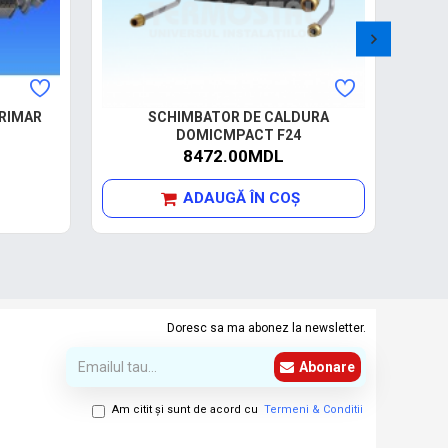
RIMAR
SCHIMBATOR DE CALDURA
SC
DOMICMPACT F24
8472.00MDL
ADAUGĂ ÎN COŞ
Doresc sa ma abonez la newsletter.
Abonare
Am citit şi sunt de acord cu
Termeni & Conditii