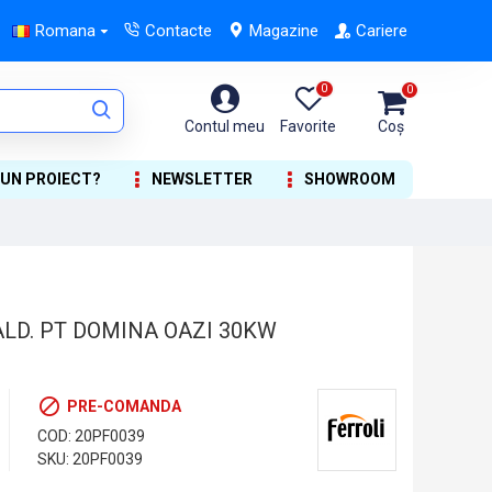
Romana
Contacte
Magazine
Cariere
0
0
Contul meu
Favorite
Coș
 UN PROIECT?
NEWSLETTER
SHOWROOM
LD. PT DOMINA OAZI 30KW
PRE-COMANDA
COD:
20PF0039
SKU:
20PF0039