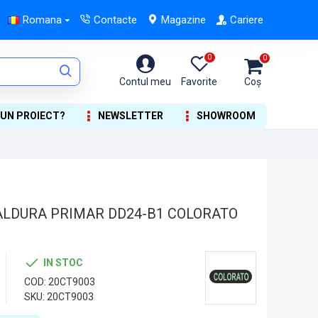
Romana
Contacte
Magazine
Cariere
0
0
Contul meu
Favorite
Coș
 UN PROIECT?
NEWSLETTER
SHOWROOM
ALDURA PRIMAR DD24-B1 COLORATO
IN STOC
COD:
20CT9003
SKU:
20CT9003