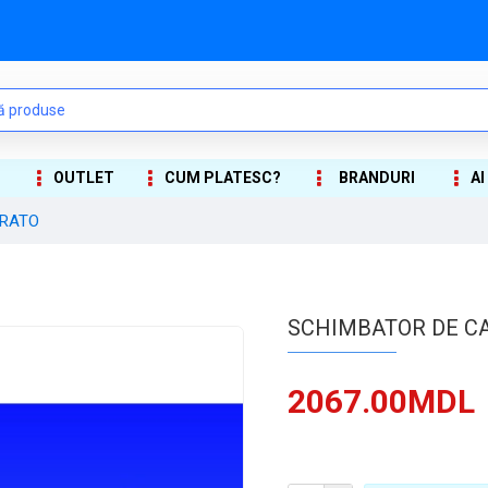
OUTLET
CUM PLATESC?
BRANDURI
AI
ORATO
SCHIMBATOR DE C
2067.00MDL