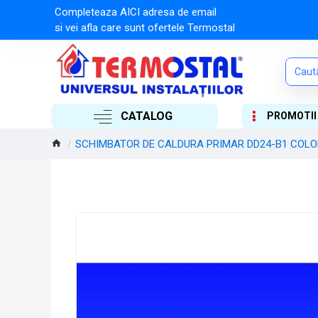
Completeaza AICI adresa de email
si vei afla care sunt ofertele Termostal
CATALOG
PROMOTII
SCHIMBATOR DE CALDURA PRIMAR DD24-B1 COL