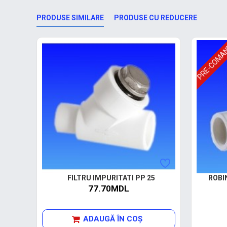
PRODUSE SIMILARE
PRODUSE CU REDUCERE
PRE-COMA
FILTRU IMPURITATI PP 25
ROBI
77.70MDL
ADAUGĂ ÎN COŞ