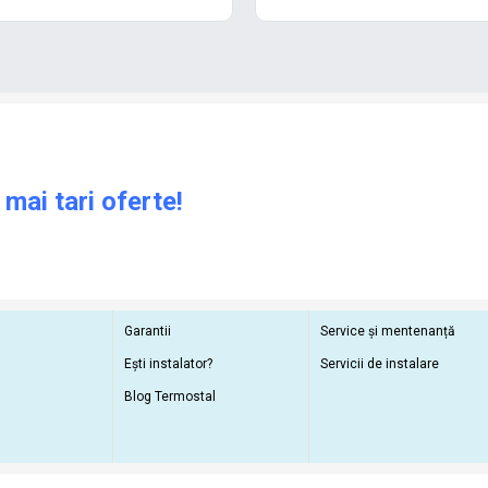
 mai tari oferte!
Garantii
Service și mentenanță
Ești instalator?
Servicii de instalare
Blog Termostal