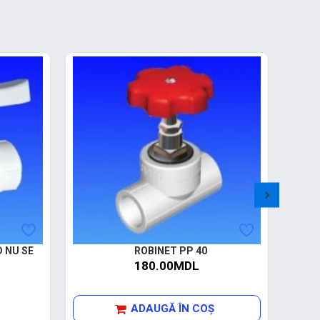
PRE-C
D NU SE
ROBINET PP 40
RO
180.00MDL
ADAUGĂ ÎN COŞ