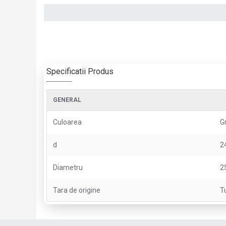
Specificatii Produs
GENERAL
Culoarea
Gr
d
2
Diametru
2
Tara de origine
T