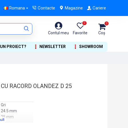
Romana
Contacte
Magazine
Cariere
0
0
Contul meu
Favorite
Coș
 UN PROIECT?
NEWSLETTER
SHOWROOM
 CU RACORD OLANDEZ D 25
Gri
24.5 mm
25 mm
Turcia