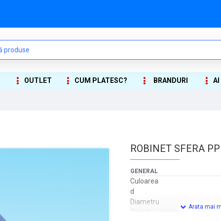
OUTLET
CUM PLATESC?
BRANDURI
AI
ROBINET SFERA PP
GENERAL
Culoarea
d
Diametru
Tara de origine