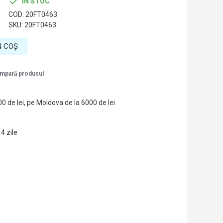
IN STOC
COD:
20FT0463
SKU:
20FT0463
N COŞ
mpară produsul
00 de lei, pe Moldova de la 6000 de lei
14 zile