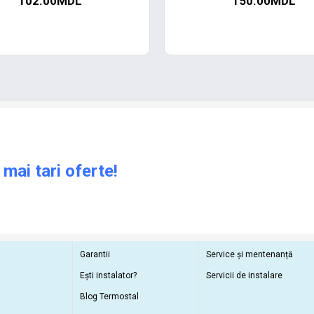
102.00MDL
150.00MDL
 mai tari oferte!
Garantii
Service și mentenanță
Ești instalator?
Servicii de instalare
Blog Termostal