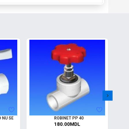
PRE-C
D NU SE
ROBINET PP 40
RO
180.00MDL