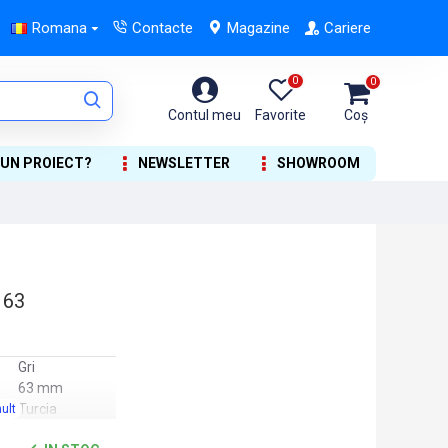
Romana
Contacte
Magazine
Cariere
0
0
Contul meu
Favorite
Coș
 UN PROIECT?
NEWSLETTER
SHOWROOM
 63
Gri
63 mm
Turcia