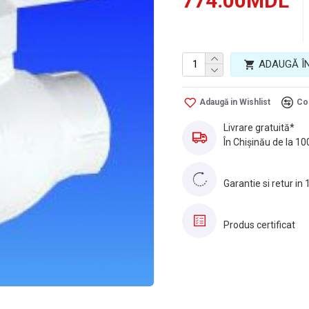
774.00MDL
ADAUGĂ Î
Adaugă in Wishlist
Co
Livrare gratuită*
În Chișinău de la 10
Garantie si retur in 
Produs certificat