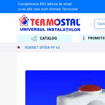
Completeaza AICI adresa de email
si vei afla care sunt ofertele Termostal
CATALOG
PROMOTII
ROBINET SFERA PP 63