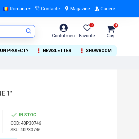
Romana
Contacte
Magazine
Cariere
0
0
Contul meu
Favorite
Coș
 UN PROIECT?
NEWSLETTER
SHOWROOM
E 1"
IN STOC
COD:
40P30746
SKU:
40P30746