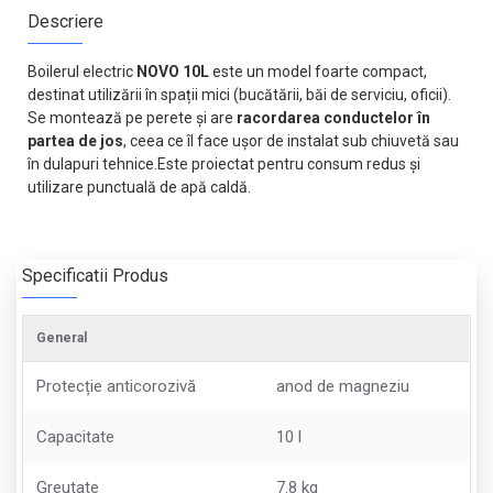
Descriere
Boilerul electric
NOVO 10L
este un model foarte compact,
destinat utilizării în spații mici (bucătării, băi de serviciu, oficii).
Se montează pe perete și are
racordarea conductelor în
partea de jos
, ceea ce îl face ușor de instalat sub chiuvetă sau
în dulapuri tehnice.Este proiectat pentru consum redus și
utilizare punctuală de apă caldă.
Specificatii Produs
General
Protecție anticorozivă
anod de magneziu
Capacitate
10 l
Greutate
7.8 kg