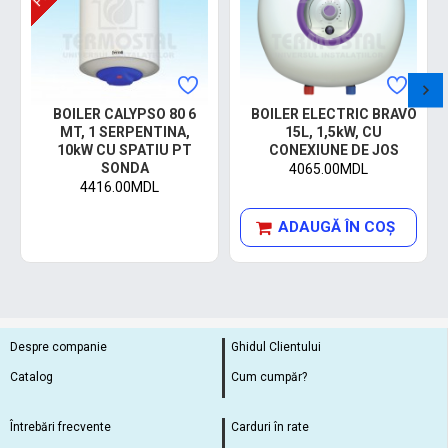
BOILER CALYPSO 80 6
BOILER ELECTRIC BRAVO
MT, 1 SERPENTINA,
15L, 1,5kW, CU
10kW CU SPATIU PT
CONEXIUNE DE JOS
SONDA
4065.00MDL
4416.00MDL
ADAUGĂ ÎN COŞ
Despre companie
Ghidul Clientului
Catalog
Cum cumpăr?
Întrebări frecvente
Carduri în rate