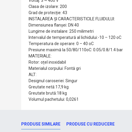
Voltaj: 3 ~ 400 V
Clasa de izolare: 200
Grad de protecție: 43
INSTALAREA ȘI CARACTERISTICILE FLUIDULUI:
Dimensiunea flanșei: DN 40
Lungime de instalare: 250 milimetri
Intervalul de temperatură al lichidului:-10 – 120 oC
Temperatura de operare: 0 – 40 oC
Presiune maximă la 50/80/110oC: 0.05/0.8/1.4 bar
MATERIALE:
Rotor: oțel inoxidabil
Materialul corpului: Fontă gri
ALT:
Designul caroseriei: Singur
Greutate netă:17,9 kg
Greutate brută:18 kg
Volumul pachetului: 0,0261
PRODUSE SIMILARE
PRODUSE CU REDUCERE