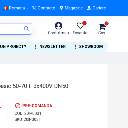
Romana
Contacte
Magazine
Cariere
0
0
Contul meu
Favorite
Coș
 UN PROIECT?
NEWSLETTER
SHOWROOM
asic 50-70 F 3x400V DN50
L
PRE-COMANDA
COD:
20IP0031
SKU:
20IP0031