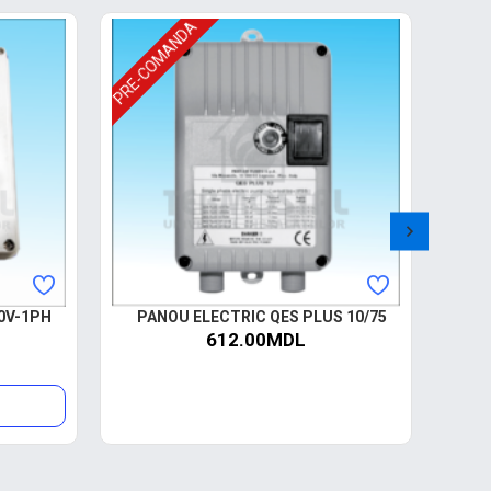
PRE-COMANDA
0V-1PH
PANOU ELECTRIC QES PLUS 10/75
PO
612.00MDL