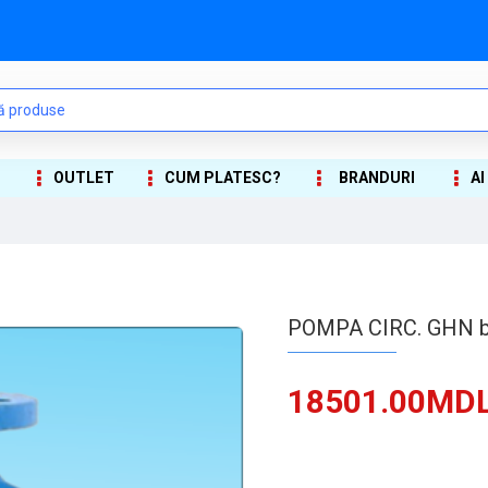
OUTLET
CUM PLATESC?
BRANDURI
AI
POMPA CIRC. GHN b
18501.00MD