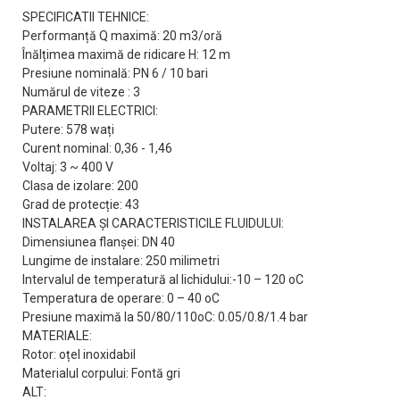
SPECIFICATII TEHNICE:
Performanță Q maximă: 20 m3/oră
Înălțimea maximă de ridicare H: 12 m
Presiune nominală: PN 6 / 10 bari
Numărul de viteze : 3
PARAMETRII ELECTRICI:
Putere: 578 wați
Curent nominal: 0,36 - 1,46
Voltaj: 3 ~ 400 V
Clasa de izolare: 200
Grad de protecție: 43
INSTALAREA ȘI CARACTERISTICILE FLUIDULUI:
Dimensiunea flanșei: DN 40
Lungime de instalare: 250 milimetri
Intervalul de temperatură al lichidului:-10 – 120 oC
Temperatura de operare: 0 – 40 oC
Presiune maximă la 50/80/110oC: 0.05/0.8/1.4 bar
MATERIALE:
Rotor: oțel inoxidabil
Materialul corpului: Fontă gri
ALT: