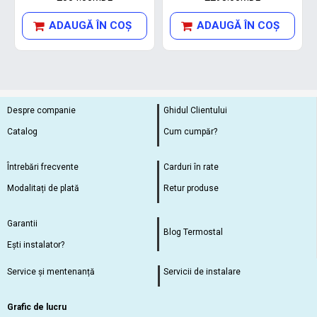
ADAUGĂ ÎN COŞ
ADAUGĂ ÎN COŞ
Despre companie
Ghidul Clientului
Catalog
Cum cumpăr?
Întrebări frecvente
Carduri în rate
Modalitați de plată
Retur produse
Garantii
Blog Termostal
Ești instalator?
Service și mentenanță
Servicii de instalare
Grafic de lucru