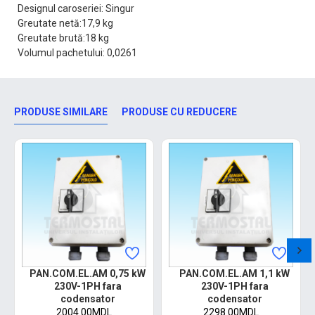
Designul caroseriei: Singur
Greutate netă:17,9 kg
Greutate brută:18 kg
Volumul pachetului: 0,0261
PRODUSE SIMILARE
PRODUSE CU REDUCERE
PAN.COM.EL.AM 0,75 kW
PAN.COM.EL.AM 1,1 kW
230V-1PH fara
230V-1PH fara
codensator
codensator
2004.00MDL
2298.00MDL