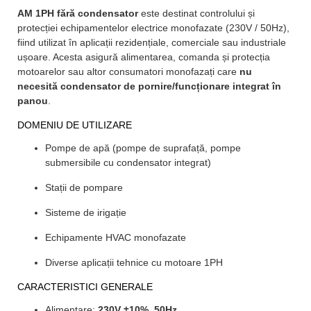
AM 1PH fără condensator
este destinat controlului și
protecției echipamentelor electrice monofazate (230V / 50Hz),
fiind utilizat în aplicații rezidențiale, comerciale sau industriale
ușoare. Acesta asigură alimentarea, comanda și protecția
motoarelor sau altor consumatori monofazați care
nu
necesită condensator de pornire/funcționare integrat în
panou
.
DOMENIU DE UTILIZARE
Pompe de apă (pompe de suprafață, pompe
submersibile cu condensator integrat)
Stații de pompare
Sisteme de irigație
Echipamente HVAC monofazate
Diverse aplicații tehnice cu motoare 1PH
CARACTERISTICI GENERALE
Alimentare:
230V ±10%, 50Hz