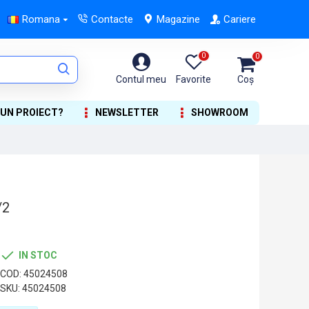
Romana
Contacte
Magazine
Cariere
0
0
Contul meu
Favorite
Coș
 UN PROIECT?
NEWSLETTER
SHOWROOM
/2
IN STOC
COD:
45024508
SKU:
45024508