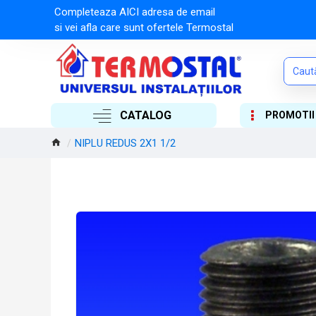
Completeaza AICI adresa de email
si vei afla care sunt ofertele Termostal
CATALOG
PROMOTII
NIPLU REDUS 2X1 1/2