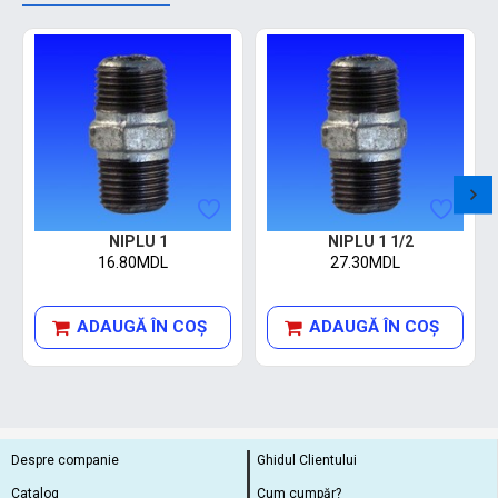
NIPLU 1
NIPLU 1 1/2
16.80MDL
27.30MDL
ADAUGĂ ÎN COŞ
ADAUGĂ ÎN COŞ
Despre companie
Ghidul Clientului
Catalog
Cum cumpăr?