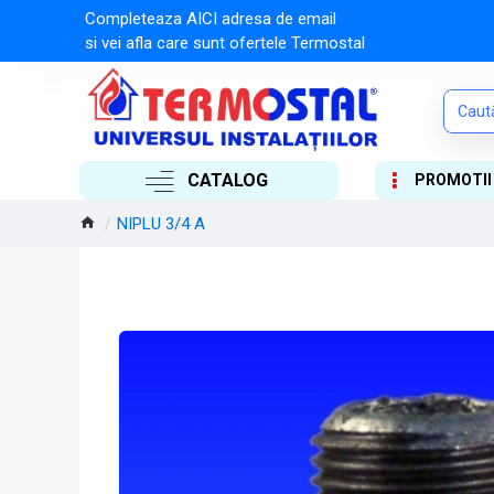
Completeaza AICI adresa de email
si vei afla care sunt ofertele Termostal
CATALOG
PROMOTII
NIPLU 3/4 A