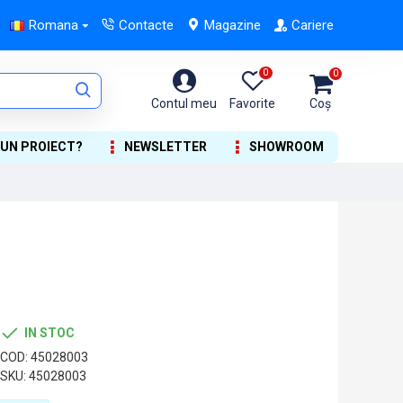
Romana
Contacte
Magazine
Cariere
0
0
Contul meu
Favorite
Coș
 UN PROIECT?
NEWSLETTER
SHOWROOM
IN STOC
COD:
45028003
SKU:
45028003