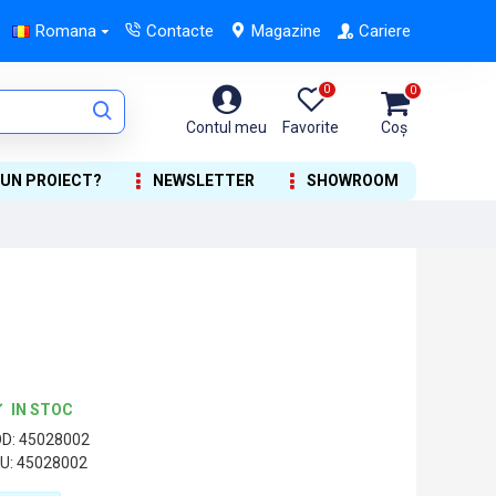
Romana
Contacte
Magazine
Cariere
0
0
Contul meu
Favorite
Coș
 UN PROIECT?
NEWSLETTER
SHOWROOM
IN STOC
D:
45028002
U:
45028002