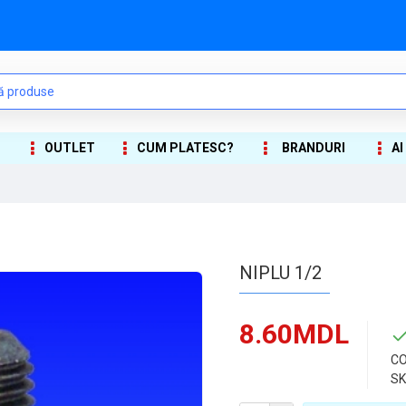
OUTLET
CUM PLATESC?
BRANDURI
AI
NIPLU 1/2
8.60MDL
CO
SK