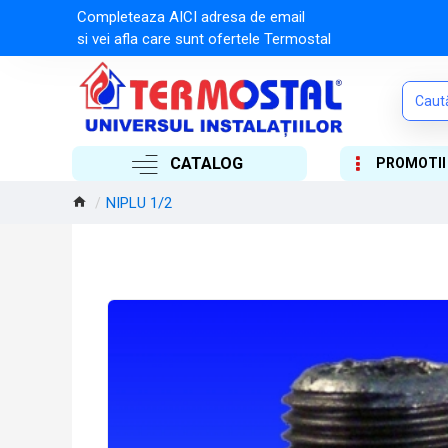
Completeaza AICI adresa de email
si vei afla care sunt ofertele Termostal
CATALOG
PROMOTII
NIPLU 1/2