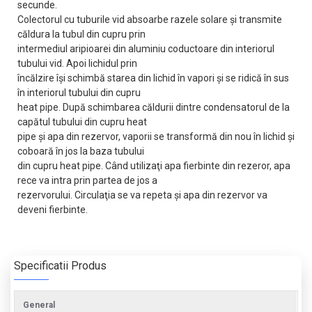
secunde.
Colectorul cu tuburile vid absoarbe razele solare şi transmite
căldura la tubul din cupru prin
intermediul aripioarei din aluminiu coductoare din interiorul
tubului vid. Apoi lichidul prin
încălzire îşi schimbă starea din lichid în vapori şi se ridică în sus
în interiorul tubului din cupru
heat pipe. După schimbarea căldurii dintre condensatorul de la
capătul tubului din cupru heat
pipe şi apa din rezervor, vaporii se transformă din nou în lichid şi
coboară în jos la baza tubului
din cupru heat pipe. Când utilizaţi apa fierbinte din rezeror, apa
rece va intra prin partea de jos a
rezervorului. Circulaţia se va repeta şi apa din rezervor va
deveni fierbinte.
Specificatii Produs
General