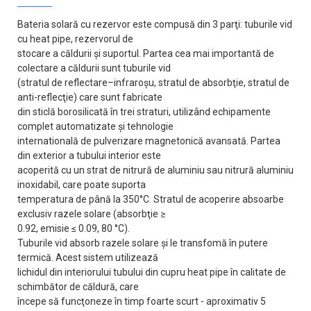
Bateria solară cu rezervor este compusă din 3 parţi: tuburile vid
cu heat pipe, rezervorul de
stocare a căldurii şi suportul. Partea cea mai importantă de
colectare a căldurii sunt tuburile vid
(stratul de reflectare–infraroşu, stratul de absorbţie, stratul de
anti-reflecţie) care sunt fabricate
din sticlă borosilicată în trei straturi, utilizând echipamente
complet automatizate şi tehnologie
internatională de pulverizare magnetonică avansată. Partea
din exterior a tubului interior este
acoperită cu un strat de nitrură de aluminiu sau nitrură aluminiu
inoxidabil, care poate suporta
temperatura de până la 350°C. Stratul de acoperire absoarbe
exclusiv razele solare (absorbţie ≥
0.92, emisie ≤ 0.09, 80 °C).
Tuburile vid absorb razele solare şi le transfomă în putere
termică. Acest sistem utilizează
lichidul din interiorului tubului din cupru heat pipe în calitate de
schimbător de căldură, care
începe să funcţoneze în timp foarte scurt - aproximativ 5