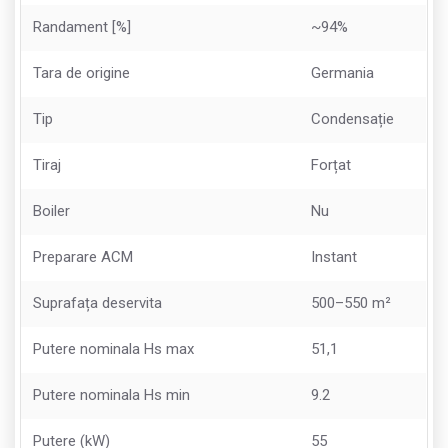
Randament [%]
~94%
Tara de origine
Germania
Tip
Condensație
Tiraj
Forțat
Boiler
Nu
Preparare ACM
Instant
Suprafața deservita
500–550 m²
Putere nominala Hs max
51,1
Putere nominala Hs min
9.2
Putere (kW)
55