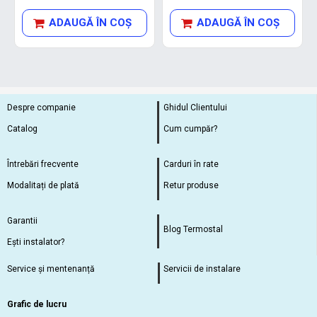
ADAUGĂ ÎN COŞ
ADAUGĂ ÎN COŞ
Despre companie
Ghidul Clientului
Catalog
Cum cumpăr?
Întrebări frecvente
Carduri în rate
Modalitați de plată
Retur produse
Garantii
Blog Termostal
Ești instalator?
Service și mentenanță
Servicii de instalare
Grafic de lucru