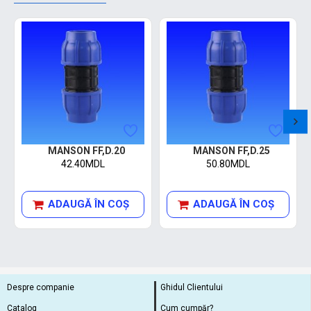
MANSON FF,D.20
MANSON FF,D.25
42.40MDL
50.80MDL
ADAUGĂ ÎN COŞ
ADAUGĂ ÎN COŞ
Despre companie
Ghidul Clientului
Catalog
Cum cumpăr?