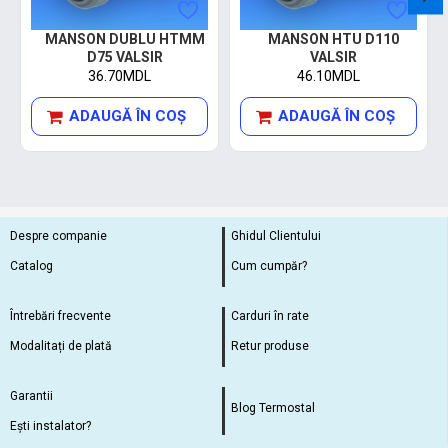
MANSON DUBLU HTMM
MANSON HTU D110
D75 VALSIR
VALSIR
36.70MDL
46.10MDL
ADAUGĂ ÎN COŞ
ADAUGĂ ÎN COŞ
Despre companie
Ghidul Clientului
Catalog
Cum cumpăr?
Întrebări frecvente
Carduri în rate
Modalitați de plată
Retur produse
Garantii
Blog Termostal
Ești instalator?