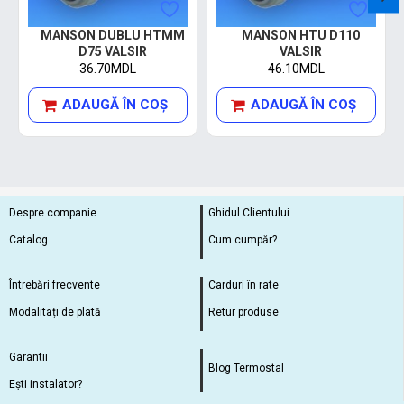
MANSON DUBLU HTMM
MANSON HTU D110
D75 VALSIR
VALSIR
36.70MDL
46.10MDL
ADAUGĂ ÎN COŞ
ADAUGĂ ÎN COŞ
Despre companie
Ghidul Clientului
Catalog
Cum cumpăr?
Întrebări frecvente
Carduri în rate
Modalitați de plată
Retur produse
Garantii
Blog Termostal
Ești instalator?