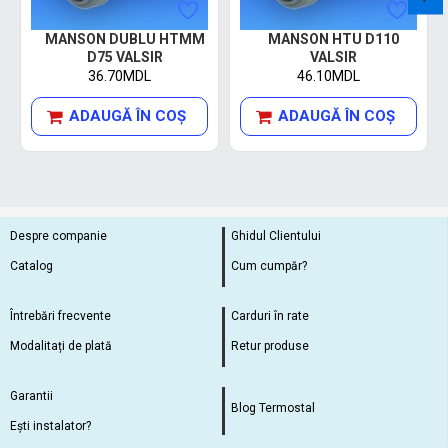
MANSON DUBLU HTMM
MANSON HTU D110
D75 VALSIR
VALSIR
36.70MDL
46.10MDL
ADAUGĂ ÎN COŞ
ADAUGĂ ÎN COŞ
Despre companie
Ghidul Clientului
Catalog
Cum cumpăr?
Întrebări frecvente
Carduri în rate
Modalitați de plată
Retur produse
Garantii
Blog Termostal
Ești instalator?