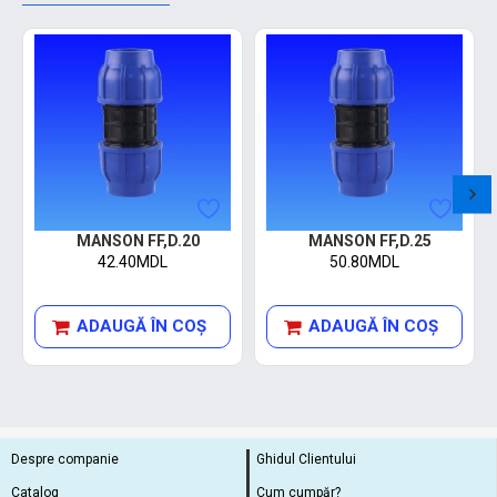
MANSON FF,D.20
MANSON FF,D.25
42.40MDL
50.80MDL
ADAUGĂ ÎN COŞ
ADAUGĂ ÎN COŞ
Despre companie
Ghidul Clientului
Catalog
Cum cumpăr?