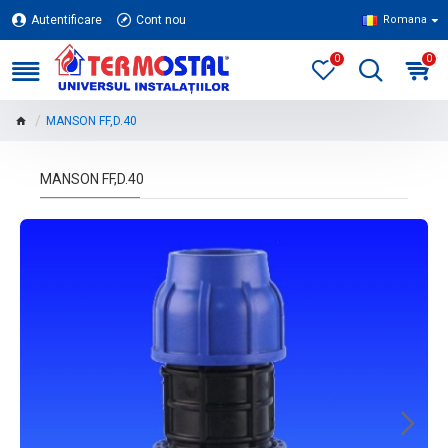
Autentificare
Cont nou
Romana
0
0
MANSON FF,D.40
MANSON FF,D.40