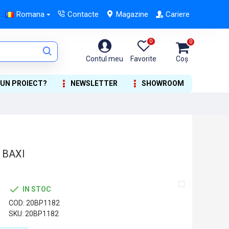
Romana
Contacte
Magazine
Cariere
0
0
Contul meu
Favorite
Coș
 UN PROIECT?
NEWSLETTER
SHOWROOM
 BAXI
IN STOC
COD:
20BP1182
SKU:
20BP1182