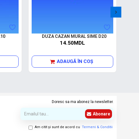
10
DUZA CAZAN MURAL SIME D20
DUZ
14.50MDL
ADAUGĂ ÎN COŞ
Doresc sa ma abonez la newsletter.
Abonare
Am citit şi sunt de acord cu
Termeni & Conditii