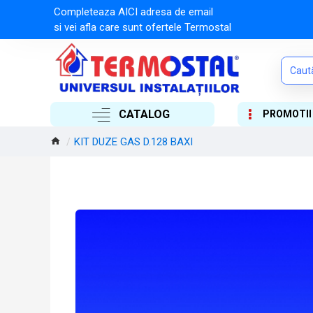
Completeaza AICI adresa de email
si vei afla care sunt ofertele Termostal
CATALOG
PROMOTII
KIT DUZE GAS D.128 BAXI