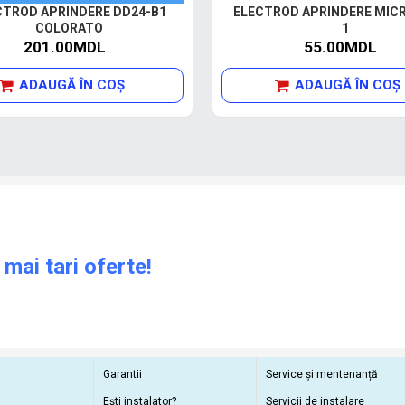
CTROD APRINDERE DD24-B1
ELECTROD APRINDERE MICR
COLORATO
1
201.00MDL
55.00MDL
ADAUGĂ ÎN COŞ
ADAUGĂ ÎN COŞ
 mai tari oferte!
Garantii
Service și mentenanță
Ești instalator?
Servicii de instalare