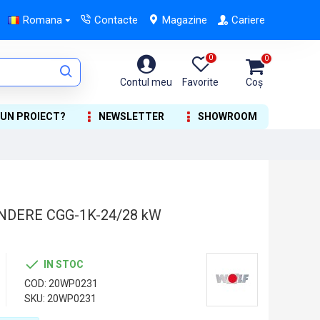
Romana
Contacte
Magazine
Cariere
0
0
Contul meu
Favorite
Coș
 UN PROIECT?
NEWSLETTER
SHOWROOM
NDERE CGG-1K-24/28 kW
IN STOC
COD:
20WP0231
SKU:
20WP0231