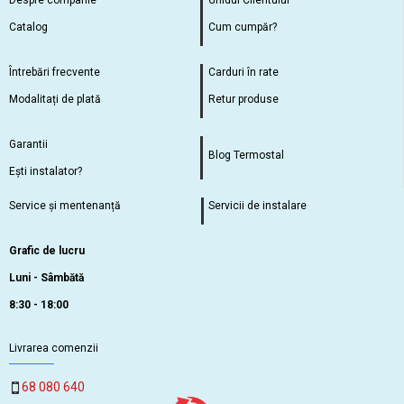
Despre companie
Ghidul Clientului
Catalog
Cum cumpăr?
Întrebări frecvente
Carduri în rate
Modalitați de plată
Retur produse
Garantii
Blog Termostal
Ești instalator?
Service și mentenanță
Servicii de instalare
Grafic de lucru
Luni - Sâmbătă
8:30 - 18:00
Livrarea comenzii
68 080 640