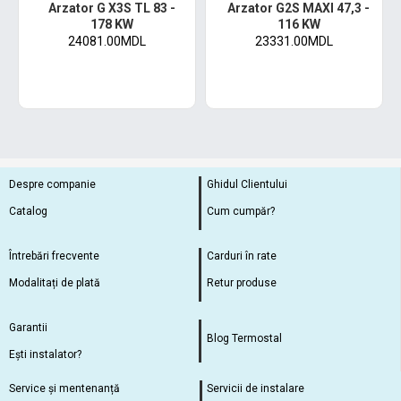
Arzator G X3S TL 83 -
Arzator G2S MAXI 47,3 -
178 KW
116 KW
24081.00MDL
23331.00MDL
Despre companie
Ghidul Clientului
Catalog
Cum cumpăr?
Întrebări frecvente
Carduri în rate
Modalitați de plată
Retur produse
Garantii
Blog Termostal
Ești instalator?
Service și mentenanță
Servicii de instalare